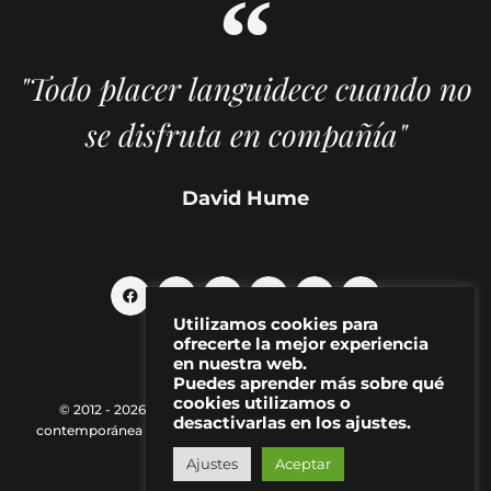
"Todo placer languidece cuando no
se disfruta en compañía"
David Hume
Utilizamos cookies para
ofrecerte la mejor experiencia
en nuestra web.
Puedes aprender más sobre qué
cookies utilizamos o
© 2012 - 2026 MAKMA | Revista de artes visuales y cultura
desactivarlas en los ajustes.
contemporánea |
Política de Privacidad
|
Aviso Legal
|
Contacto
Ajustes
Aceptar