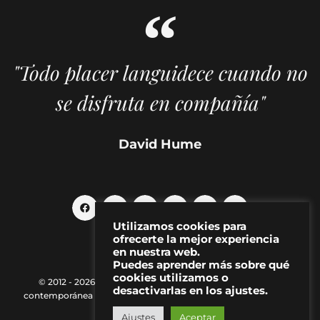
"Todo placer languidece cuando no
se disfruta en compañía"
David Hume
Utilizamos cookies para
ofrecerte la mejor experiencia
en nuestra web.
Puedes aprender más sobre qué
cookies utilizamos o
© 2012 - 2026 MAKMA | Revista de artes visuales y cultura
desactivarlas en los ajustes.
contemporánea |
Política de Privacidad
|
Aviso Legal
|
Contacto
Ajustes
Aceptar