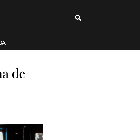
4
DA
ma de