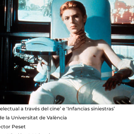
lectual a través del cine’ e ‘Infancias siniestras’
e la Universitat de València
ctor Peset