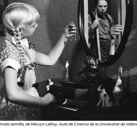
mala semilla, de Mervyn LeRoy. Aula de Cinema de la Universitat de Valèn