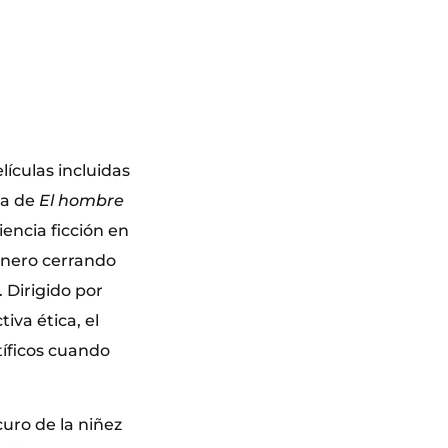
lículas incluidas
ta de
El hombre
iencia ficción en
 enero cerrando
. Dirigido por
iva ética, el
tíficos cuando
scuro de la niñez