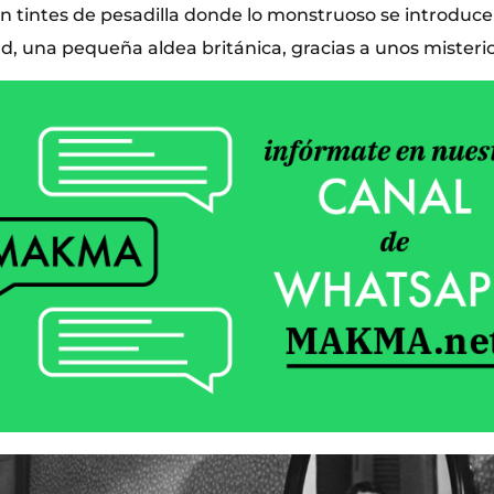
on tintes de pesadilla donde lo monstruoso se introduce 
, una pequeña aldea británica, gracias a unos misteri