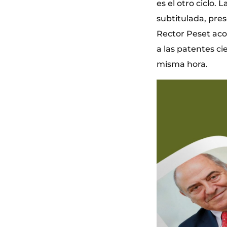
es el otro ciclo.
subtitulada, pres
Rector Peset acog
a las patentes cie
misma hora.