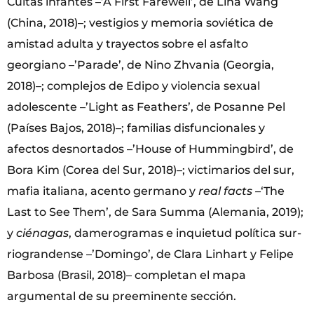
Cuitas infantes –’A First Farewell’, de Lina Wang
(China, 2018)–; vestigios y memoria soviética de
amistad adulta y trayectos sobre el asfalto
georgiano –’Parade’, de Nino Zhvania (Georgia,
2018)–; complejos de Edipo y violencia sexual
adolescente –’Light as Feathers’, de Posanne Pel
(Países Bajos, 2018)–; familias disfuncionales y
afectos desnortados –’House of Hummingbird’, de
Bora Kim (Corea del Sur, 2018)–; victimarios del sur,
mafia italiana, acento germano y
real facts –
‘The
Last to See Them’, de Sara Summa (Alemania, 2019);
y
ciénagas
, damerogramas e inquietud política sur-
riograndense –’Domingo’, de Clara Linhart y Felipe
Barbosa (Brasil, 2018)– completan el mapa
argumental de su preeminente sección.