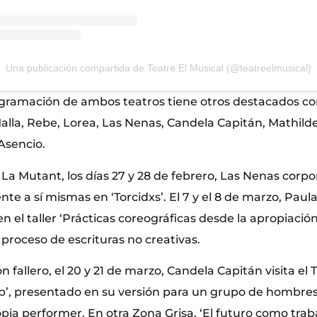
Una publicación compartida de Teatre El Musical (@teatreelmusical)
rogramación de ambos teatros tiene otros destacados c
alla, Rebe, Lorea, Las Nenas, Candela Capitán, Mathi
Asencio.
 La Mutant, los días 27 y 28 de febrero, Las Nenas corpo
ente a sí mismas en ‘Torcidxs’. El 7 y el 8 de marzo, Pau
el taller ‘Prácticas coreográficas desde la apropiación 
proceso de escrituras no creativas.
 fallero, el 20 y 21 de marzo, Candela Capitán visita el
b’, presentado en su versión para un grupo de hombres
opia performer. En otra Zona Grisa, ‘El futuro como trab