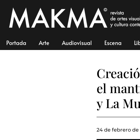
Portada
Arte
Audiovisual
Escena
Li
Creació
el mant
y La Mu
24 de febrero de