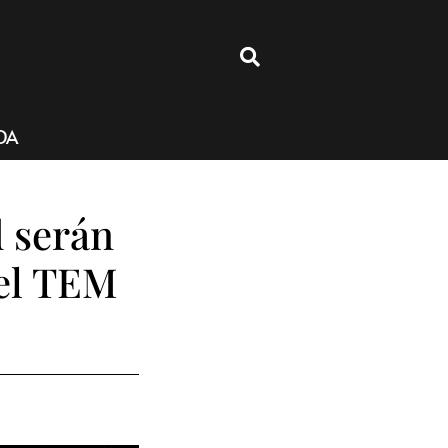
4
DA
d serán
 el TEM