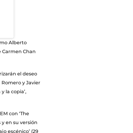
omo Alberto
lde Carmen Chan
rizarán el deseo
la Romero y Javier
y la copia’,
 TEM con ‘The
 y en su versión
ajo escénico’ (29