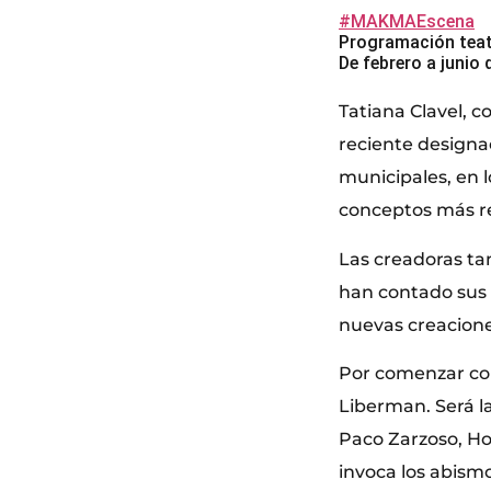
#MAKMAEscena
Programación teat
De febrero a junio 
Tatiana Clavel, 
reciente designa
municipales, en l
conceptos más r
Las creadoras ta
han contado sus 
nuevas creaciones
Por comenzar con
Liberman. Será l
Paco Zarzoso, Ho
invoca los abism