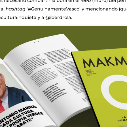
es necesario compartir la obra en el
feed
(muro) del perf
 al
hashtag
‘#GenuinamenteVasco’ y mencionando (qu
culturainquieta y a @iberdrola.