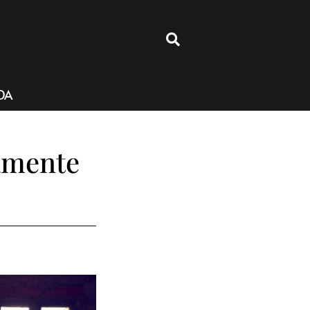
4
DA
amente