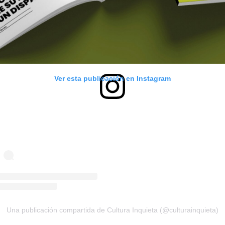
Ver esta publicación en Instagram
Una publicación compartida de Cultura Inquieta (@culturainquieta)