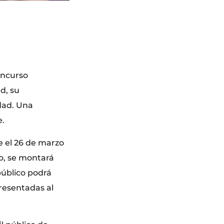
oncurso
ad, su
idad. Una
e.
e el 26 de marzo
ao, se montará
público podrá
resentadas al