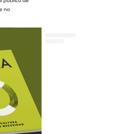
il público de
e no