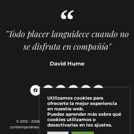
"Todo placer languidece cuando no
se disfruta en compañía"
David Hume
Utilizamos cookies para
ofrecerte la mejor experiencia
en nuestra web.
Puedes aprender más sobre qué
cookies utilizamos o
© 2012 - 2026 MAKMA | Revista de artes visuales y cultura
desactivarlas en los ajustes.
contemporánea |
Política de Privacidad
|
Aviso Legal
|
Contacto