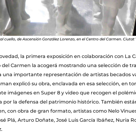
al cuello, de Ascensión González Lorenzo, en el Centro del Carmen. Ciutat 
edad, la primera exposición en colaboración con La C
o del Carmen la acogerá mostrando una selección de tr
 a una importante representación de artistas becados v
an explicó su obra, enclavada en esa selección, en torn
e imágenes en Super 8 y video que recogen el polémic
a por la defensa del patrimonio histórico. También está
n, con obra de gran formato, artistas como Nelo Vinues
osé Plá, Arturo Doñate, José Luis García Ibáñez, Nuria Ro
.