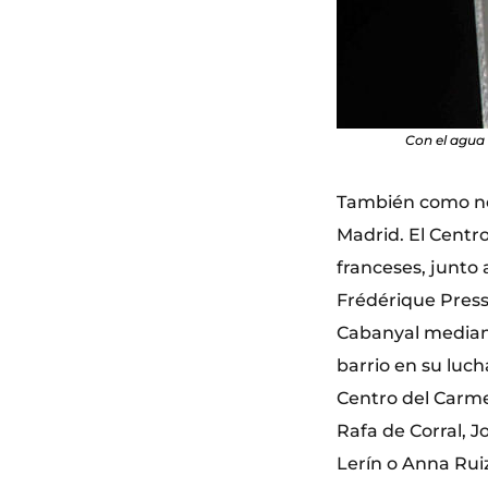
Con el agua 
También como nov
Madrid. El Centr
franceses, junto
Frédérique Pressm
Cabanyal mediant
barrio en su luch
Centro del Carme
Rafa de Corral, J
Lerín o Anna Ruiz