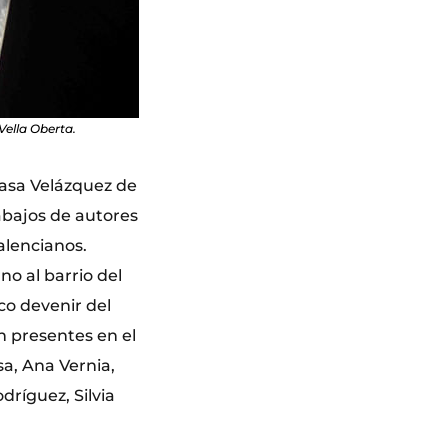
Vella Oberta.
asa Velázquez de
abajos de autores
alencianos.
o al barrio del
o devenir del
n presentes en el
a, Ana Vernia,
dríguez, Silvia