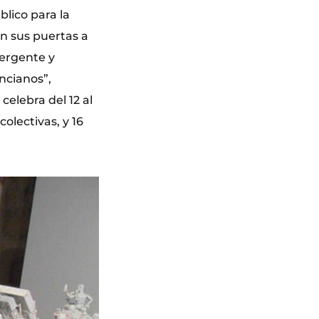
lico para la
en sus puertas a
mergente y
ncianos”,
celebra del 12 al
olectivas, y 16