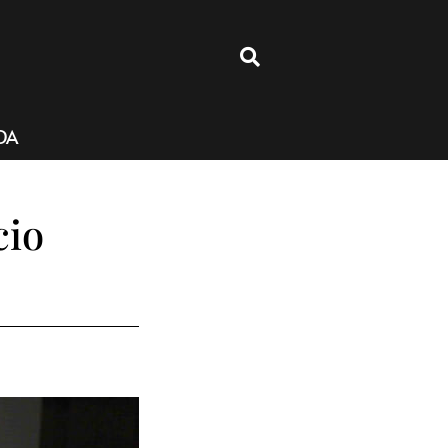
4
DA
cio