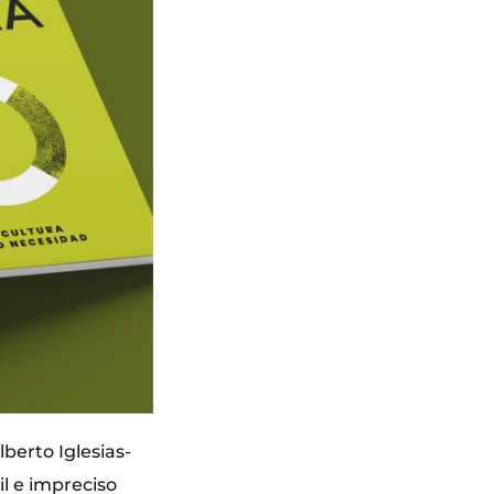
lberto Iglesias-
il e impreciso