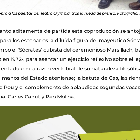
 obra a las puertas del Teatro Olympia, tras la rueda de prensa. Fotografía
anto aditamenta de partida esta coproducción se antoja
para los escenarios la diluida figura del mayéutico Sócr
empo el ‘Sócrates’ cubista del ceremonioso Marsillach, ba
 en 1972-, para asentar un ejercicio reflexivo sobre el 
tado con la razón vertebral de su naturaleza filosófic
 manos del Estado ateniense; la batuta de Gas, las rie
de Pou y el complemento de aplaudidas segundas voce
, Carles Canut y Pep Molina.