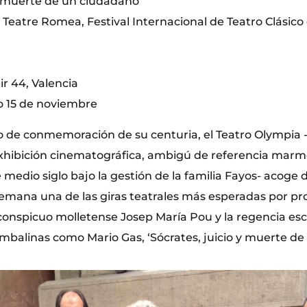
 y muerte de un ciudadano
Teatre Romea, Festival Internacional de Teatro Clásico
r 44, Valencia
o 15 de noviembre
io de conmemoración de su centuria, el Teatro Olympia -
exhibición cinematográfica, ambigú de referencia marm
medio siglo bajo la gestión de la familia Fayos- acoge 
emana una de las giras teatrales más esperadas por prov
conspicuo molletense Josep María Pou y la regencia es
ambalinas como Mario Gas, ‘Sócrates, juicio y muerte de