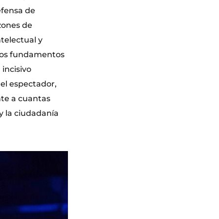
efensa de
zones de
telectual y
osos fundamentos
incisivo
el espectador,
nte a cuantas
y la ciudadanía