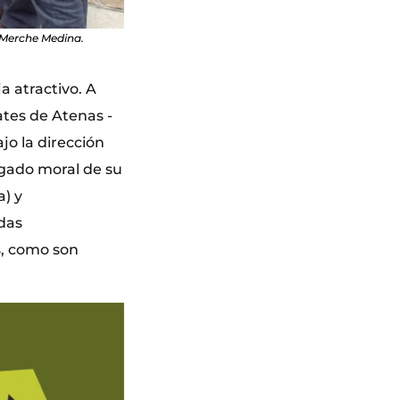
: Merche Medina.
 atractivo. A
ates de Atenas -
jo la dirección
legado moral de su
a) y
ndas
s, como son