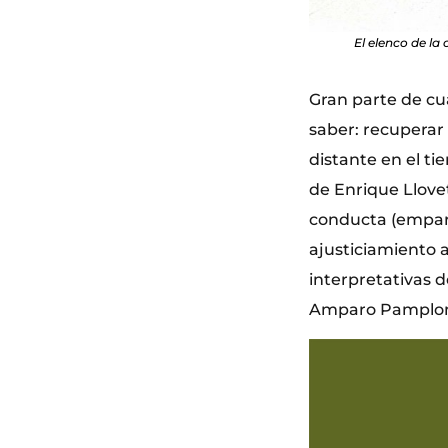
El elenco de la
Gran parte de cu
saber: recuperar 
distante en el ti
de Enrique Llovet
conducta (emparen
ajusticiamiento a
interpretativas 
Amparo Pamplona