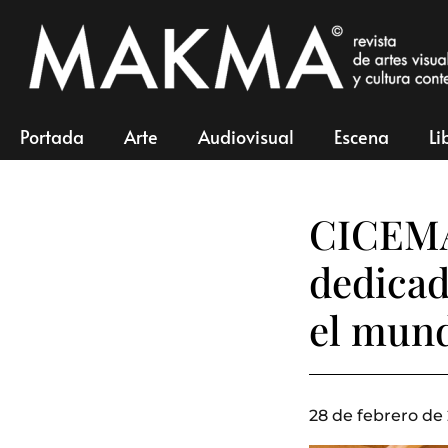
Portada
Arte
Audiovisual
Escena
Li
CICEMA,
dedicad
el mun
28 de febrero de