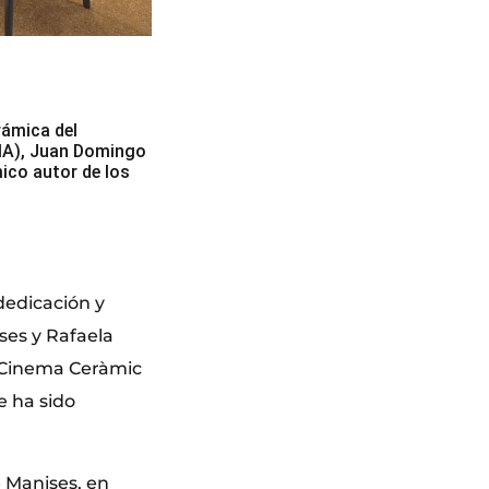
rámica del
EMA), Juan Domingo
mico autor de los
dedicación y
ses y Rafaela
de Cinema Ceràmic
e ha sido
 Manises, en