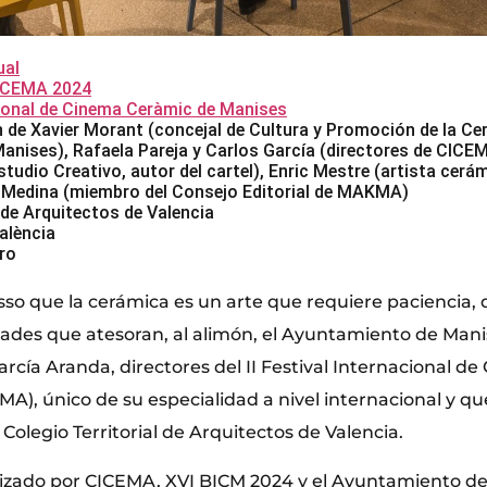
al
CICEMA 2024
acional de Cinema Ceràmic de Manises
n de Xavier Morant (concejal de Cultura y Promoción de la Ce
anises), Rafaela Pareja y Carlos García (directores de CIC
tudio Creativo, autor del cartel), Enric Mestre (artista cerá
 Medina (miembro del Consejo Editorial de MAKMA)
 de Arquitectos de Valencia
alència
ro
sso que la cerámica es un arte que requiere paciencia, 
dades que atesoran, al alimón, el Ayuntamiento de Mani
arcía Aranda, directores del II Festival Internacional 
A), único de su especialidad a nivel internacional y qu
Colegio Territorial de Arquitectos de Valencia.
izado por CICEMA, XVI BICM 2024 y el Ayuntamiento de