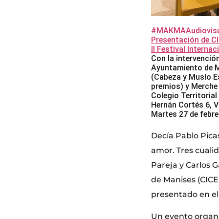
#MAKMAAudiovisu
Presentación de 
II Festival Intern
Con la intervenció
Ayuntamiento de M
(Cabeza y Muslo Es
premios) y Merche
Colegio Territorial
Hernán Cortés 6, V
Martes 27 de febre
Decía Pablo Pica
amor. Tres cuali
Pareja y Carlos G
de Manises (CICEM
presentado en el 
Un evento organ