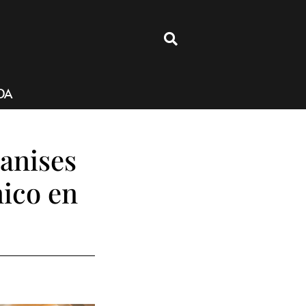
4
DA
Manises
nico en