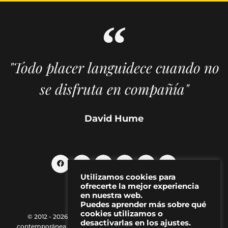
"Todo placer languidece cuando no
se disfruta en compañía"
David Hume
Utilizamos cookies para
ofrecerte la mejor experiencia
en nuestra web.
Puedes aprender más sobre qué
cookies utilizamos o
© 2012 - 2026 MAKMA | Revista de artes visuales y cultura
desactivarlas en los ajustes.
contemporánea |
Política de Privacidad
|
Aviso Legal
|
Contacto