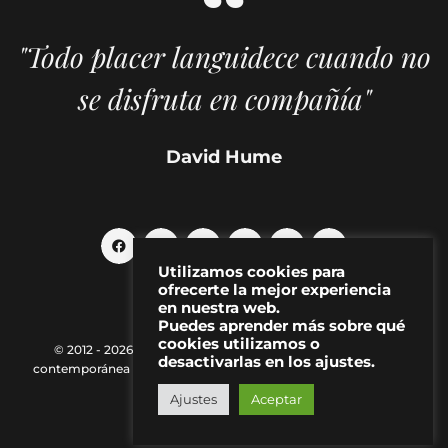
"Todo placer languidece cuando no
se disfruta en compañía"
David Hume
Utilizamos cookies para
ofrecerte la mejor experiencia
en nuestra web.
Puedes aprender más sobre qué
cookies utilizamos o
© 2012 - 2026 MAKMA | Revista de artes visuales y cultura
desactivarlas en los ajustes.
contemporánea |
Política de Privacidad
|
Aviso Legal
|
Contacto
Ajustes
Aceptar