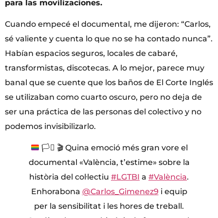
para las movilizaciones.
Cuando empecé el documental, me dijeron: “Carlos,
sé valiente y cuenta lo que no se ha contado nunca”.
Habían espacios seguros, locales de cabaré,
transformistas, discotecas. A lo mejor, parece muy
banal que se cuente que los baños de El Corte Inglés
se utilizaban como cuarto oscuro, pero no deja de
ser una práctica de las personas del colectivo y no
podemos invisibilizarlo.
🏳️‍⚧️
🎬
Quina emoció més gran vore el
documental «València, t’estime» sobre la
història del col·lectiu
#LGTBI
a
#València
.
Enhorabona
@Carlos_Gimenez9
i equip
per la sensibilitat i les hores de treball.