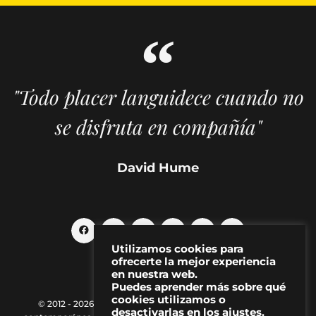
"Todo placer languidece cuando no
se disfruta en compañía"
David Hume
Utilizamos cookies para
ofrecerte la mejor experiencia
en nuestra web.
Puedes aprender más sobre qué
cookies utilizamos o
© 2012 - 2026 MAKMA | Revista de artes visuales y cultura
desactivarlas en los ajustes.