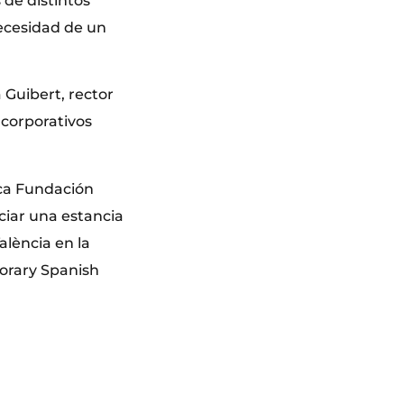
 de distintos
Necesidad de un
 Guibert, rector
 corporativos
eca Fundación
ciar una estancia
alència en la
orary Spanish