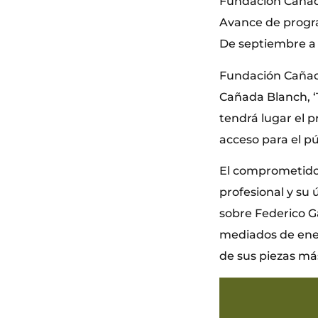
Fundación Caña
Avance de prog
De septiembre a
Fundación Cañad
Cañada Blanch, ‘T
tendrá lugar el p
acceso para el pú
El comprometido a
profesional y su 
sobre Federico Ga
mediados de ener
de sus piezas más