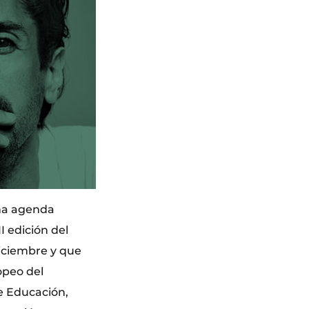
na agenda
I edición del
diciembre y que
opeo del
de Educación,