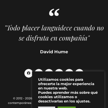
"Todo placer languidece cuando no
se disfruta en compañía"
David Hume
Utilizamos cookies para
ofrecerte la mejor experiencia
en nuestra web.
Puedes aprender más sobre qué
cookies utilizamos o
© 2012 - 2026 MAKMA | Revista de artes visuales y cultura
desactivarlas en los ajustes.
contemporánea |
Política de Privacidad
|
Aviso Legal
|
Contacto