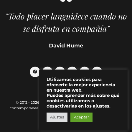
"Todo placer languidece cuando no
se disfruta en compañía"
David Hume
Utilizamos cookies para
ofrecerte la mejor experiencia
en nuestra web.
Puedes aprender más sobre qué
cookies utilizamos o
© 2012 - 2026 MAKMA | Revista de artes visuales y cultura
desactivarlas en los ajustes.
contemporánea |
Política de Privacidad
|
Aviso Legal
|
Contacto
Ajustes
Aceptar