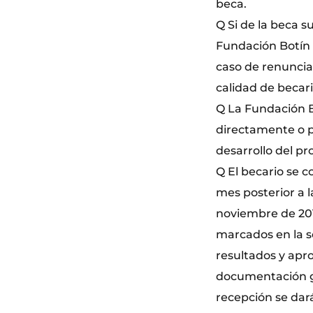
beca.
Q Si de la beca s
Fundación Botín 
caso de renunciar
calidad de becari
Q La Fundación Bo
directamente o p
desarrollo del p
Q El becario se 
mes posterior a l
noviembre de 201
marcados en la so
resultados y ap
documentación grá
recepción se dará