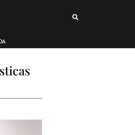
4
DA
sticas