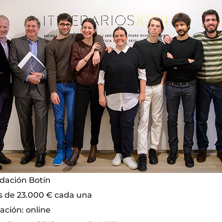
dación Botín
s de 23.000 € cada una
ción: online