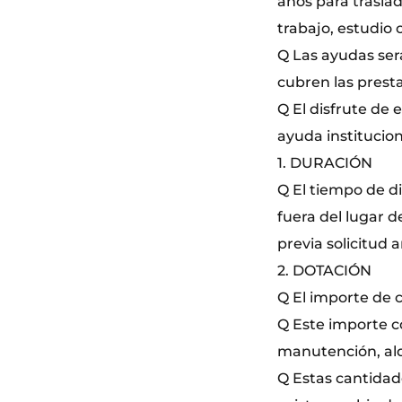
años para traslad
trabajo, estudio 
Q Las ayudas será
cubren las presta
Q El disfrute de 
ayuda institucio
1. DURACIÓN
Q El tiempo de d
fuera del lugar 
previa solicitud 
2. DOTACIÓN
Q El importe de 
Q Este importe c
manutención, alqu
Q Estas cantidad