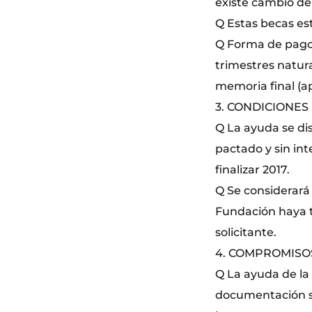
existe cambio de 
Q Estas becas es
Q Forma de pago: 
trimestres natura
memoria final (a
3. CONDICIONES
Q La ayuda se dis
pactado y sin int
finalizar 2017.
Q Se considerará
Fundación haya t
solicitante.
4. COMPROMISO
Q La ayuda de la
documentación se