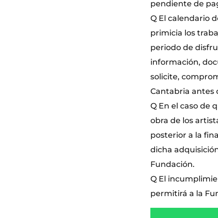
pendiente de pa
Q El calendario 
primicia los traba
periodo de disfru
información, doc
solicite, compro
Cantabria antes d
Q En el caso de q
obra de los artis
posterior a la fin
dicha adquisició
Fundación.
Q El incumplimie
permitirá a la F