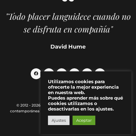
"Todo placer languidece cuando no
se disfruta en compañía"
David Hume
Utilizamos cookies para
ofrecerte la mejor experiencia
en nuestra web.
Puedes aprender más sobre qué
cookies utilizamos o
© 2012 - 2026 MAKMA | Revista de artes visuales y cultura
desactivarlas en los ajustes.
contemporánea |
Política de Privacidad
|
Aviso Legal
|
Contacto
Ajustes
Aceptar