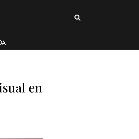
4
DA
isual en