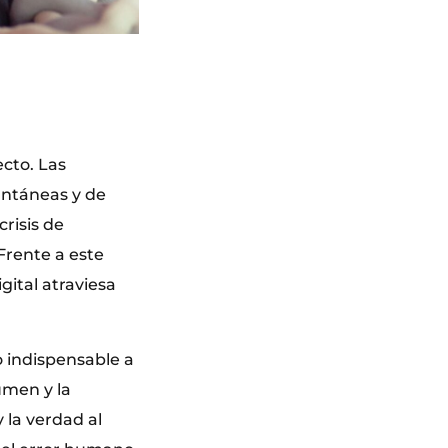
ecto. Las
antáneas y de
risis de
Frente a este
gital atraviesa
o indispensable a
lumen y la
 la verdad al