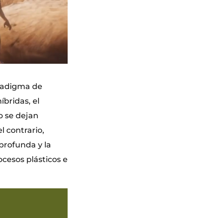
aradigma de
bridas, el
o se dejan
el contrario,
profunda y la
cesos plásticos e