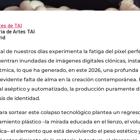
tes de TAI
ria de Artes TAI
rid
l de nuestros días experimenta la fatiga del píxel perf
uentran inundadas de imágenes digitales clónicas, inst
tmica, lo que ha generado, en este 2026, una profunda c
 evidente falta de alma en la creación contemporánea. 
al aséptico y automatizado, la producción puramente di
sis de identidad.
para sortear este colapso tecnológico plantea un regres
nsamiento plástico –la mirada educada en el lienzo, el vo
ca– el elemento que está devolviendo el peso estético y