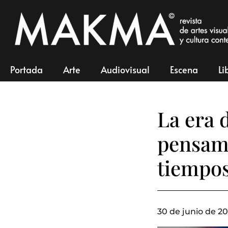
Portada
Arte
Audiovisual
Escena
Li
La era d
pensami
tiempos
30 de junio de 20