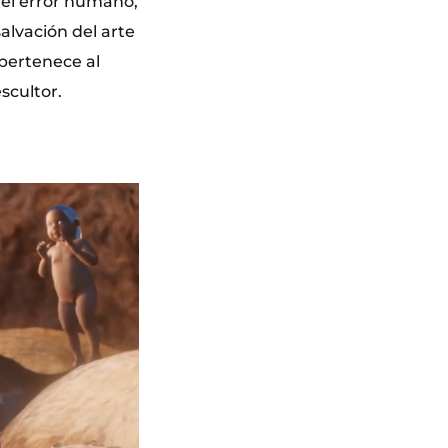
, el error humano,
salvación del arte
 pertenece al
scultor.