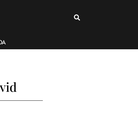
4
DA
vid