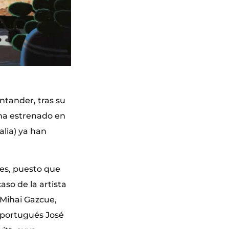
tander, tras su
e ha estrenado en
talia) ya han
tes, puesto que
so de la artista
 Mihai Gazcue,
a portugués José