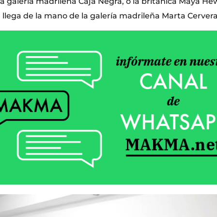
la galería madrileña Caja Negra, o la británica Maya Hew
a llega de la mano de la galería madrileña Marta Cervera