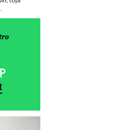
itt, cuya
.