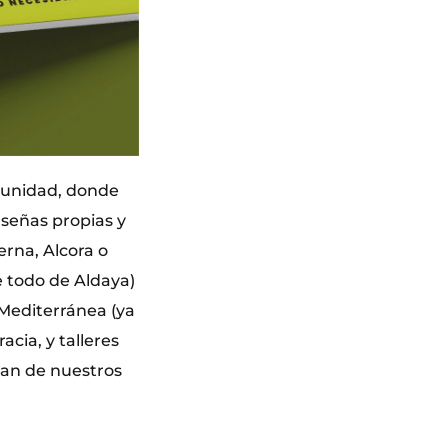
munidad, donde
 señas propias y
rna, Alcora o
re todo de Aldaya)
 Mediterránea (ya
acia, y talleres
lan de nuestros