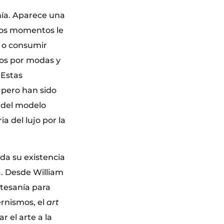
nía. Aparece una
nos momentos le
 o consumir
dos por modas y
. Estas
 pero han sido
s del modelo
a del lujo por la
da su existencia
a. Desde William
rtesanía para
rnismos, el
art
 el arte a la