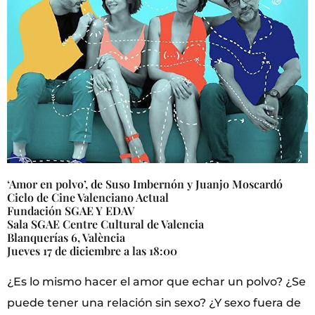
‘Amor en polvo’, de Suso Imbernón y Juanjo Moscardó
Ciclo de Cine Valenciano Actual
Fundación SGAE Y EDAV
Sala SGAE Centre Cultural de Valencia
Blanquerías 6, València
Jueves 17 de diciembre a las 18:00
¿Es lo mismo hacer el amor que echar un polvo? ¿Se
puede tener una relación sin sexo? ¿Y sexo fuera de