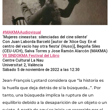
#MAKMAAudiovisual
‘Mujeres cineastas: silenciadas del cine silente’
Con Juan Laborda Barceló [autor de ‘Alice Guy. En el
centro del vacío hay otra fiesta’ (Huso)], Begoña Siles
(CEU-UCH), Salva Torres y Jose Ramón Alarcón (MAKMA)
VII SINDOKMA Festival del Libro
Centre Cultural La Nau
Universitat 2, València
Sábado 5 de noviembre de 2022 a las 12:30
Jean-François Lyotard considera que “la historia es
la huella que deja detrás de sí la búsqueda…”. Por
tanto, una búsqueda implica la ruptura de un
equilibrio debido a la desaparición de un objeto o un
sujeto. A partir de aquí se inicia un recorrido por el