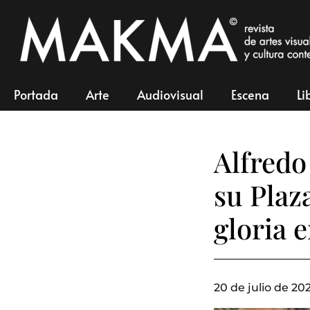
Portada
Arte
Audiovisual
Escena
Li
Alfredo
su Plaza
gloria 
20 de julio de 202