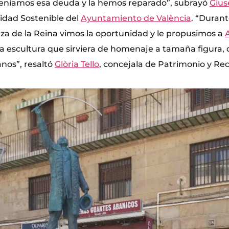
 “Teníamos esa deuda y la hemos reparado”, subrayó
Gius
lidad Sostenible del
Ayuntamiento de València
. “Durant
aza de la Reina vimos la oportunidad y le propusimos a
na escultura que sirviera de homenaje a tamaña figura,
anos”, resaltó
Glòria Tello
, concejala de Patrimonio y Rec