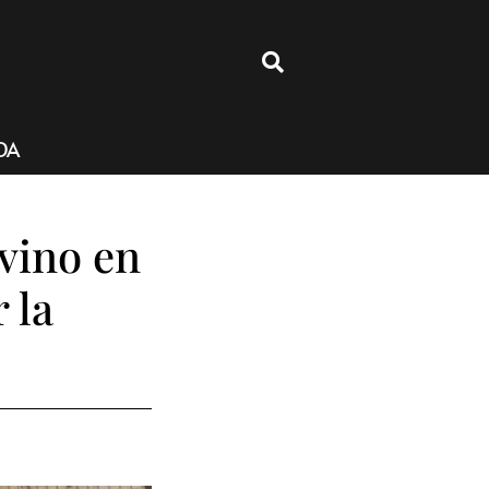
4
DA
avino en
 la