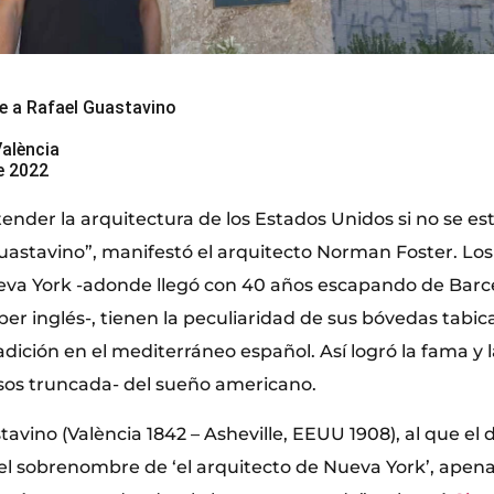
e a Rafael Guastavino
València
de 2022
ender la arquitectura de los Estados Unidos si no se es
astavino”, manifestó el arquitecto Norman Foster. Los 
va York -adonde llegó con 40 años escapando de Barce
aber inglés-, tienen la peculiaridad de sus bóvedas tabica
adición en el mediterráneo español. Así logró la fama y 
sos truncada- del sueño americano.
avino (València 1842 – Asheville, EEUU 1908), al que el 
el sobrenombre de ‘el arquitecto de Nueva York’, apen