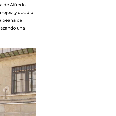
ra de Alfredo
rojos- y decidió
na peana de
trazando una