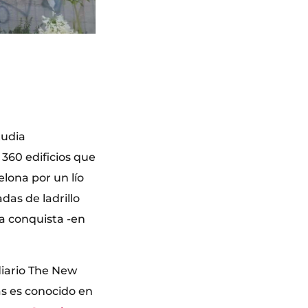
tudia
360 edificios que
lona por un lío
das de ladrillo
la conquista -en
diario The New
as es conocido en