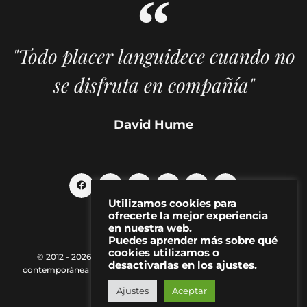
"Todo placer languidece cuando no
se disfruta en compañía"
David Hume
Utilizamos cookies para
ofrecerte la mejor experiencia
en nuestra web.
Puedes aprender más sobre qué
cookies utilizamos o
© 2012 - 2026 MAKMA | Revista de artes visuales y cultura
desactivarlas en los ajustes.
contemporánea |
Política de Privacidad
|
Aviso Legal
|
Contacto
Ajustes
Aceptar