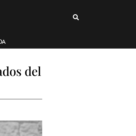
4
DA
ados del