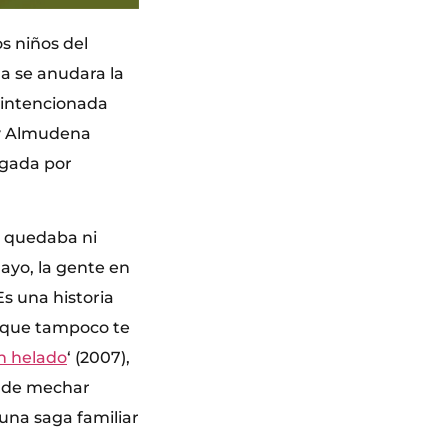
s niños del
a se anudara la
enintencionada
 y Almudena
regada por
o quedaba ni
ayo, la gente en
s una historia
o que tampoco te
n helado
‘ (2007),
o de mechar
 una saga familiar