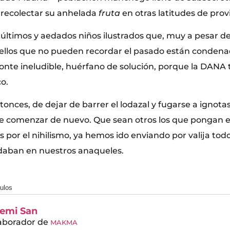
a recolectar su anhelada
fruta
en otras latitudes de prov
s últimos y aedados niños ilustrados que, muy a pesar d
llos que no pueden recordar el pasado están condenado
zonte ineludible, huérfano de solución, porque la DANA 
o.
tonces, de dejar de barrer el lodazal y fugarse a ignotas 
e comenzar de nuevo. Que sean otros los que pongan e
s por el nihilismo, ya hemos ido enviando por valija todo
daban en nuestros anaqueles.
culos
aemi San
aborador
de
MAKMA