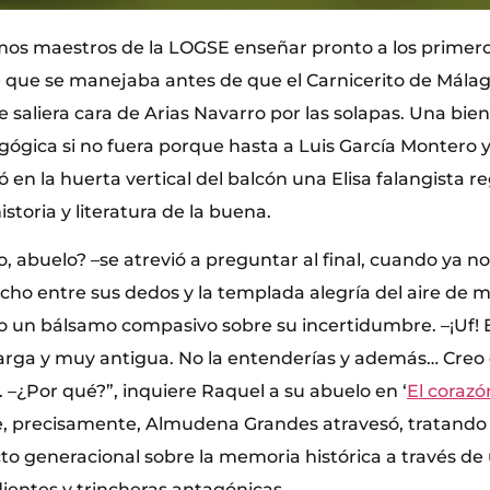
imos maestros de la LOGSE enseñar pronto a los primero
é que se manejaba antes de que el Carnicerito de Málag
e saliera cara de Arias Navarro por las solapas. Una bi
ógica si no fuera porque hasta a Luis García Montero
ó en la huerta vertical del balcón una Elisa falangista 
storia y literatura de la buena.
, abuelo? –se atrevió a preguntar al final, cuando ya n
cho entre sus dedos y la templada alegría del aire de m
mo un bálsamo compasivo sobre su incertidumbre. –¡Uf! E
arga y muy antigua. No la entenderías y además… Cre
 –¿Por qué?”, inquiere Raquel a su abuelo en ‘
El corazó
e, precisamente, Almudena Grandes atravesó, tratand
icto generacional sobre la memoria histórica a través de
entes y trincheras antagónicas.