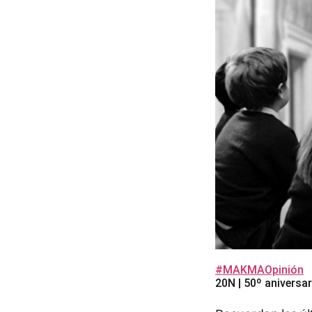
#MAKMAOpinión
20N | 50º aniversa