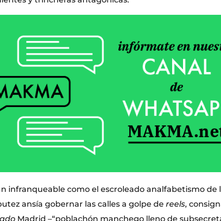
tan infranqueable como el escroleado analfabetismo de 
putez ansía gobernar las calles a golpe de
reels
, consign
pado
Madrid –“poblachón manchego lleno de subsecreta