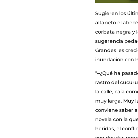
Sugieren los últ
alfabeto el abec
corbata negra y l
sugerencia pedag
Grandes les creci
inundación con hi
“–¿Qué ha pasado
rastro del cucuru
la calle, caía co
muy larga. Muy l
conviene saberla.
novela con la qu
heridas, el confl
con deudas pendi