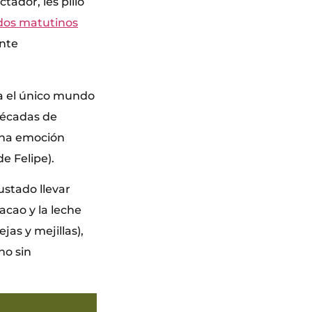
tador, les pilló
ados matutinos
ante
ba el único mundo
 décadas de
 Una emoción
e Felipe).
ustado llevar
acao y la leche
jas y mejillas),
no sin