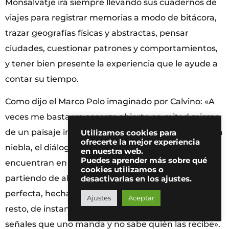
Monsalvatje irá siempre llevando sus cuadernos de
viajes para registrar memorias a modo de bitácora,
trazar geografías físicas y abstractas, pensar
ciudades, cuestionar patrones y comportamientos,
y tener bien presente la experiencia que le ayude a
contar su tiempo.
Como dijo el Marco Polo imaginado por Calvino: «A
veces me basta un escorzo abierto en mitad mismo
de un paisaje incongruente, un aflorar de luces en la
Utilizamos cookies para
ofrecerte la mejor experiencia
niebla, el diálogo de dos transeúntes que se
en nuestra web.
Puedes aprender más sobre qué
encuentran en medio del trajín, para pensar que
cookies utilizamos o
partiendo de allí juntaré pedazo a pedazo la ciudad
desactivarlas en los ajustes.
perfecta, hecha de fragmentos mezclados con el
Ajustes
Aceptar
resto, de instantes separados por intervalos, de
señales que uno manda y no sabe quién las recibe».