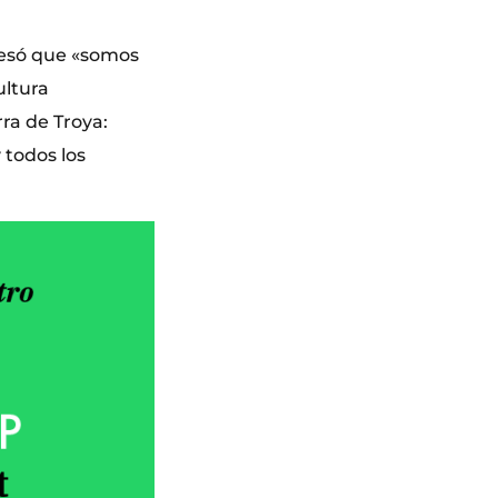
resó que «somos
ultura
rra de Troya:
 todos los