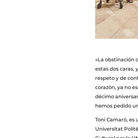
«La obstinación d
estas dos caras,
respeto y de con
corazón, ya no es
décimo aniversari
hemos pedido un
Toni Camaró, es u
Universitat Polit