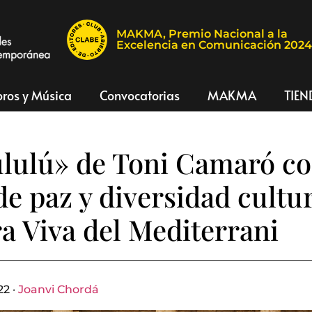
MAKMA, Premio Nacional a la
Excelencia en Comunicación 202
bros y Música
Convocatorias
MAKMA
TIEN
ululú» de Toni Camaró c
de paz y diversidad cultur
a Viva del Mediterrani
22 ·
Joanvi Chordá