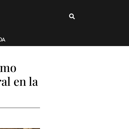
4
DA
omo
al en la