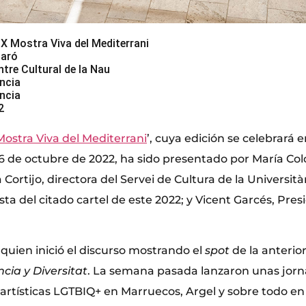
 X Mostra Viva del Mediterrani
maró
tre Cultural de la Nau
ència
encia
2
Mostra Viva del Mediterrani
’, cuya edición se celebrará e
16 de octubre de 2022, ha sido presentado por María Co
a Cortijo, directora del Servei de Cultura de la Università
sta del citado cartel de este 2022; y Vicent Garcés, Pre
 quien inició el discurso mostrando el
spot
de la anterior
ncia
y
Diversitat
. La semana pasada lanzaron unas jor
artísticas LGTBIQ+ en Marruecos, Argel y sobre todo en