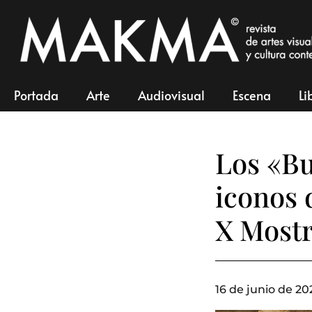
Portada
Arte
Audiovisual
Escena
Li
Los «B
iconos 
X Mostr
16 de junio de 20