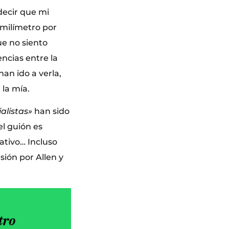
decir que mi
 milímetro por
ue no siento
encias entre la
han ido a verla,
 la mía.
ialistas»
han sido
el guión es
eativo… Incluso
ión por Allen y