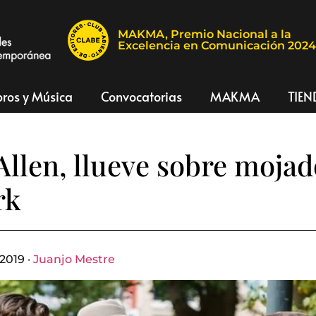
MAKMA, Premio Nacional a la
Excelencia en Comunicación 202
bros y Música
Convocatorias
MAKMA
TIEN
llen, llueve sobre mojad
rk
2019 ·
Juanjo Mestre