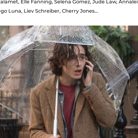
lamet, Elle Fanning, Selena Gomez, Jude Law, Annalei
ego Luna, Liev Schreiber, Cherry Jones…