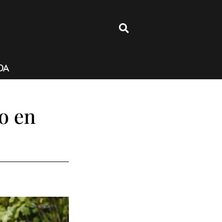
4
DA
o en