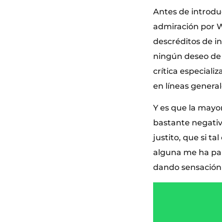
Antes de introdu
admiración por W
descréditos de in
ningún deseo de t
crítica especiali
en líneas genera
Y es que la mayor
bastante negativa
justito, que si t
alguna me ha par
dando sensación d