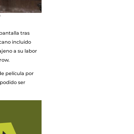
)
pantalla tras
cano incluido
ajeno a su labor
row.
e película por
 podido ser