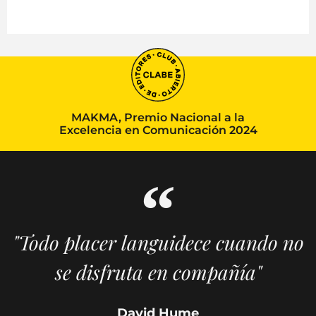
MAKMA, Premio Nacional a la
Excelencia en Comunicación 2024
"Todo placer languidece cuando no
se disfruta en compañía"
David Hume