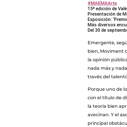
#MAKMAArte
15ª edición de Val
Presentación de M
Exposición: ‘Prem
Más diversos encue
Del 30 de septiemb
Emergente, según 
bien, Moviment d
la opinión públic
nada más y nada 
través del talent
Porque uno de lo
con el título de 
la teoría bien ap
avecinan. Y el a
principal obstácu