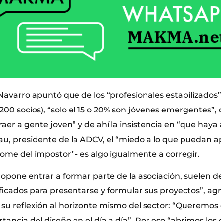
 Navarro apuntó que de los “profesionales estabilizados
00 socios), “solo el 15 o 20% son jóvenes emergentes”, d
aer a gente joven” y de ahí la insistencia en “que haya
, presidente de la ADCV, el “miedo a lo que puedan ap
rome del impostor”- es algo igualmente a corregir.
opone entrar a formar parte de la asociación, suelen d
ificados para presentarse y formular sus proyectos”, ag
su reflexión al horizonte mismo del sector: “Queremos 
tancia del diseño en el día a día”. Por eso “abrimos los