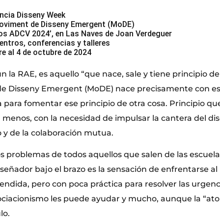
ència Disseny Week
oviment de Disseny Emergent (MoDE)
ios ADCV 2024’, en Las Naves de Joan Verdeguer
ntros, conferencias y talleres
re al 4 de octubre de 2024
la RAE, es aquello “que nace, sale y tiene principio de
e Disseny Emergent (MoDE) nace precisamente con esa 
a para fomentar ese principio de otra cosa. Principio qu
menos, con la necesidad de impulsar la cantera del di
o y de la colaboración mutua.
s problemas de todos aquellos que salen de las escuela
diseñador bajo el brazo es la sensación de enfrentarse a
rendida, pero con poca práctica para resolver las urgenc
sociacionismo les puede ayudar y mucho, aunque la “ato
lo.