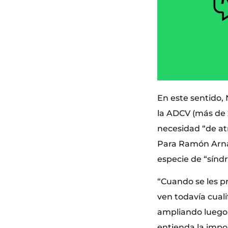
En este sentido,
la ADCV (más de 2
necesidad “de atr
Para Ramón Arnau
especie de “sínd
“Cuando se les pr
ven todavía cual
ampliando luego 
entienda la impor