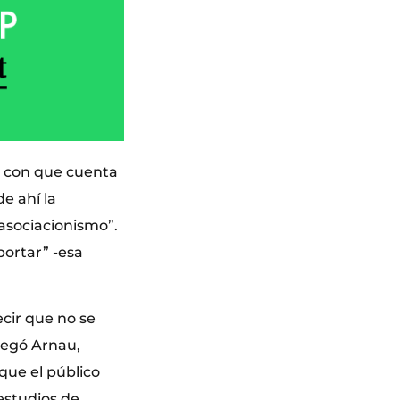
” con que cuenta
e ahí la
 asociacionismo”.
ortar” -esa
ecir que no se
regó Arnau,
que el público
 estudios de