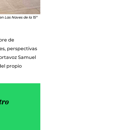
n Las Naves de la 15ª
bre de
es, perspectivas
portavoz Samuel
del propio