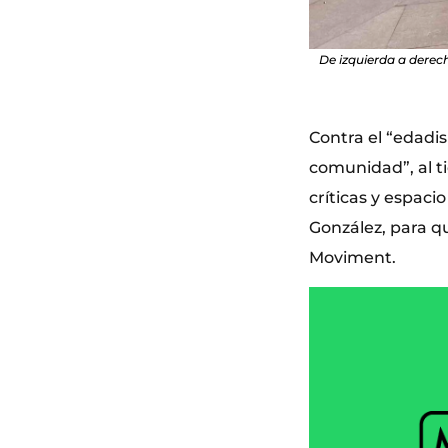
De izquierda a derec
Contra el “edadi
comunidad”, al t
críticas y espac
González, para qu
Moviment.