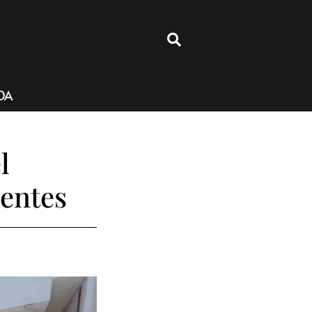
4
DA
l
gentes