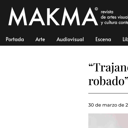
Portada
Arte
Audiovisual
Escena
Li
“Trajan
robado
30 de marzo de 2