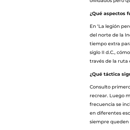
olvidados pero q
¿Qué aspectos f
En ‘La legión pe
del norte de la I
tiempo extra par
siglo II d.C., có
través de la ruta 
¿Qué táctica sig
Consulto primero
recrear. Luego m
frecuencia se inc
en diferentes e
siempre queden re