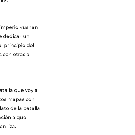
dos.
l imperio kushan
ue dedicar un
 principio del
s con otras a
atalla que voy a
stos mapas con
ato de la batalla
ción a que
n liza.