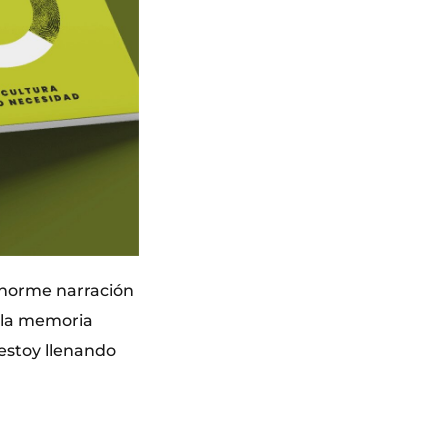
enorme narración
 la memoria
 estoy llenando