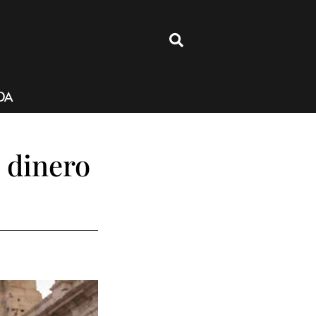
4
DA
l dinero