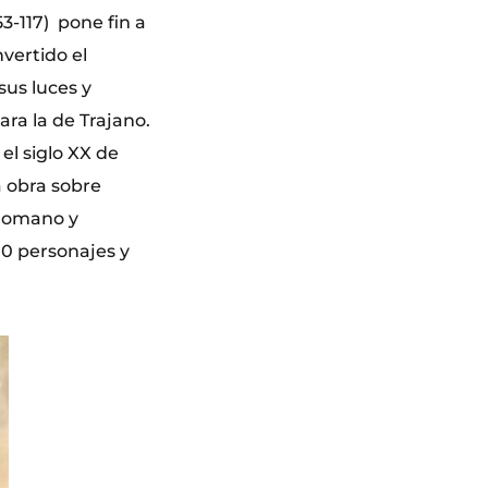
3-117) pone fin a
nvertido el
us luces y
ara la de Trajano.
el siglo XX de
a obra sobre
 romano y
00 personajes y