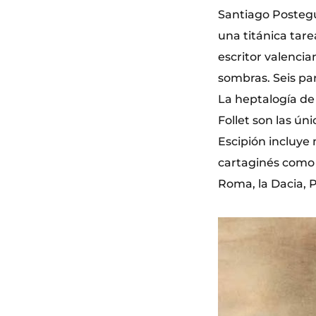
Santiago Postegui
una titánica tarea
escritor valenci
sombras. Seis para
La heptalogía de 
Follet son las ú
Escipión incluye
cartaginés como 
Roma, la Dacia, 