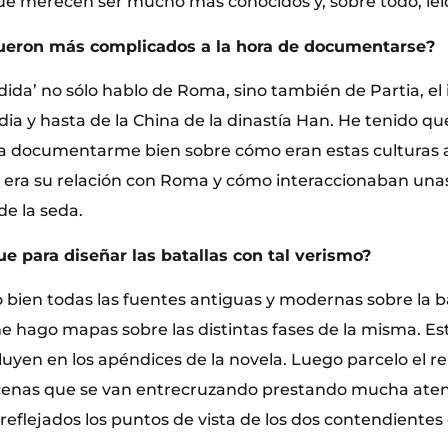
ue merecen ser mucho más conocidos y, sobre todo, leí
ueron más complicados a la hora de documentarse?
rdida’ no sólo hablo de Roma, sino también de Partia, e
ndia y hasta de la China de la dinastía Han. He tenido q
a documentarme bien sobre cómo eran estas culturas al
mo era su relación con Roma y cómo interaccionaban una
de la seda.
ue para diseñar las batallas con tal verismo?
 bien todas las fuentes antiguas y modernas sobre la b
e hago mapas sobre las distintas fases de la misma. E
luyen en los apéndices de la novela. Luego parcelo el rel
scenas que se van entrecruzando prestando mucha aten
flejados los puntos de vista de los dos contendientes e