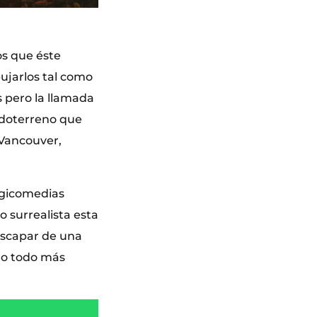
os que éste
bujarlos tal como
 pero la llamada
todoterreno que
 Vancouver,
agicomedias
 surrealista esta
 escapar de una
rlo todo más