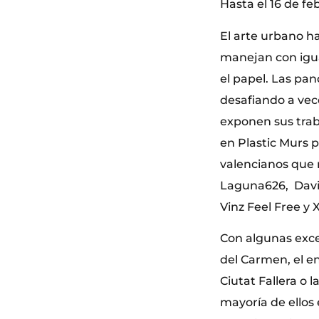
Hasta el 16 de fe
El arte urbano h
manejan con igua
el papel. Las pa
desafiando a vece
exponen sus traba
en Plastic Murs 
valencianos que 
Laguna626, Davi
Vinz Feel Free y 
Con algunas exce
del Carmen, el e
Ciutat Fallera o l
mayoría de ellos