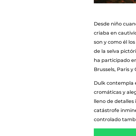
Desde niño cuand
criaba en cautivi
son y como él lo
de la selva pictó
ha participado e
Brussels, Paris y
Dulk contempla e
cromáticas y ale
lleno de detalles
catástrofe inmin
controlado tambié