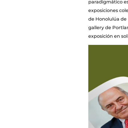
paradigmático e
exposiciones col
de Honolulúa de 
gallery de Portl
exposición en soli