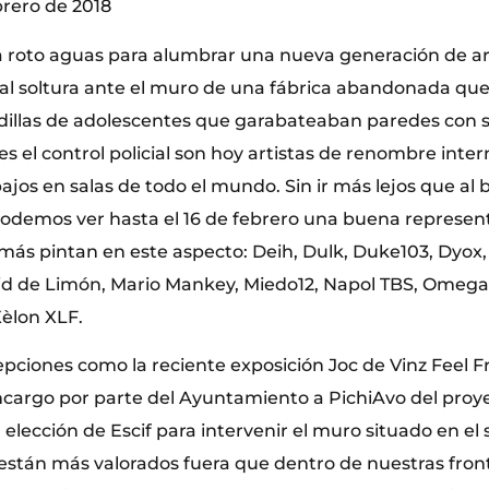
brero de 2018
a roto aguas para alumbrar una nueva generación de ar
l soltura ante el muro de una fábrica abandonada que 
ndillas de adolescentes que garabateaban paredes con 
s el control policial son hoy artistas de renombre inte
jos en salas de todo el mundo. Sin ir más lejos que al 
podemos ver hasta el 16 de febrero una buena represent
más pintan en este aspecto: Deih, Dulk, Duke103, Dyox, 
d de Limón, Mario Mankey, Miedo12, Napol TBS, Omega 
Xèlon XLF.
pciones como la reciente exposición Joc de Vinz Feel F
ncargo por parte del Ayuntamiento a PichiAvo del proye
a elección de Escif para intervenir el muro situado en el 
 están más valorados fuera que dentro de nuestras fron