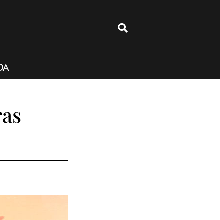
4
DA
ras