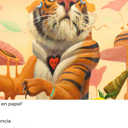
 en papel’
encia