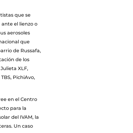
tistas que se
ante el lienzo o
sus aerosoles
rnacional que
barrio de Russafa,
ación de los
Julieta XLF,
TBS, PichiAvo,
ree en el Centro
cto para la
solar del IVAM, la
teras. Un caso