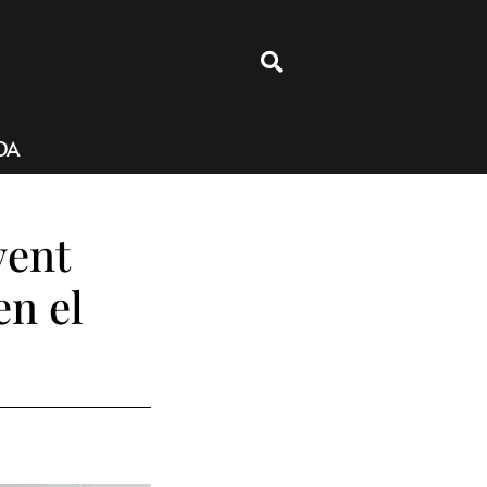
4
DA
vent
en el