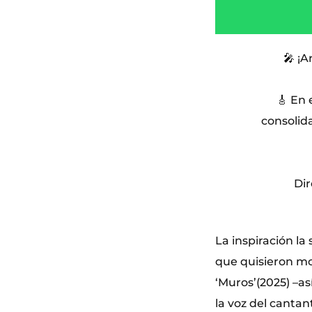
🎤 ¡
🎸 En
consolid
Dir
La inspiración la
que quisieron mos
‘Muros’(2025) –as
la voz del cantan