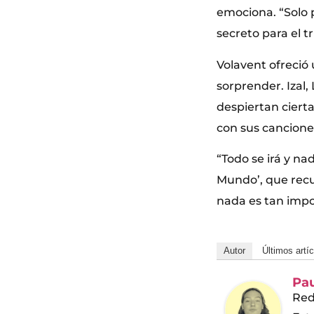
emociona. “Solo p
secreto para el t
Volavent ofreció
sorprender. Izal,
despiertan cierta
con sus cancione
“Todo se irá y na
Mundo’, que recue
nada es tan impo
Autor
Últimos artí
Pa
Red