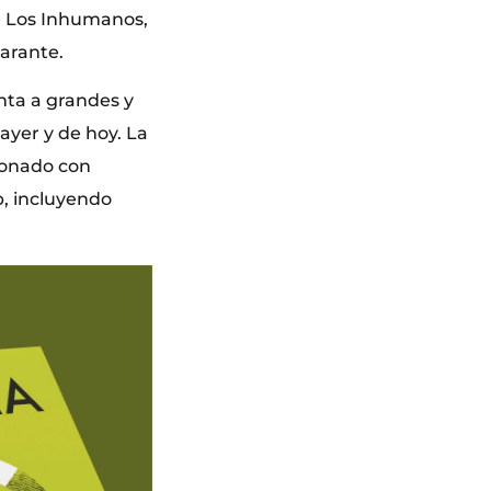
e Los Inhumanos,
larante.
nta a grandes y
ayer y de hoy. La
ronado con
p, incluyendo