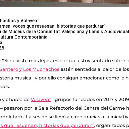
hachos y Volavent
rmen: voces que resuenan, historias que perduran’
i de Museus de la Comunitat Valenciana y Landis Audiovisua
Cultura Contemporània
ia
25
:
“
Si he visto más lejos, es porque estoy sentado sobre
Santero y Los Muchachos
estén sentados al calor de lo
istoria musical, y por ello consigan emocionar como lo h
odos.
 y el
indie
de
Volavent
–grupos fundados en 2017 y 2019
 pasaron por la Sala Refectorio del Centre del Carme h
pletado. La sesión se llevó a cabo gracias a la iniciativ
s que resuenan, historias que perduran’
, organizados p