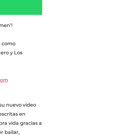
men’!
s como
ero y Los
zom
 su nuevo vídeo
escritas en
bra vida gracias a
 bailar,