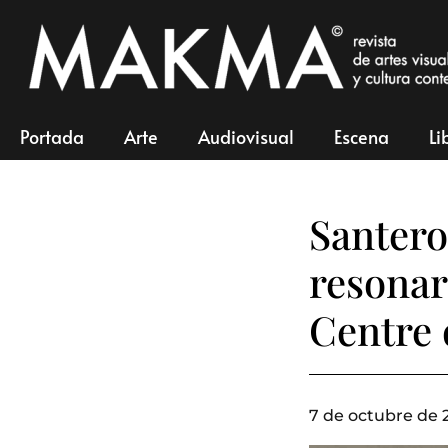
Portada
Arte
Audiovisual
Escena
Li
Santero
resonar
Centre
7 de octubre de 