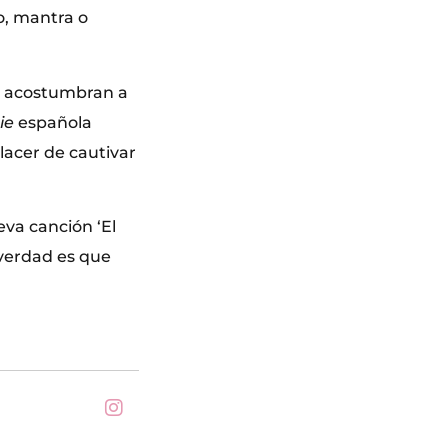
lo, mantra o
ya acostumbran a
ie
española
placer de cautivar
eva canción ‘El
 verdad es que