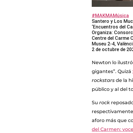
#MAKMAMúsica
Santero y Los Muc
‘Encuentros del Ca
Organiza: Consorc
Centre del Carme 
Museu 2-4, Valènc
2 de octubre de 20
Newton lo ilustró
gigantes”. Quizá
rockstars
de la h
público y al del t
Su
rock
reposado
respectivamente–
aforo más que com
del Carmen: voce