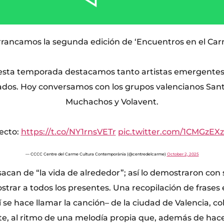
Arrancamos la segunda edición de ‘Encuentros en el Car
 esta temporada destacamos tanto artistas emergente
ados. Hoy conversamos con los grupos valencianos Sant
Muchachos y Volavent.
ecto:
https://t.co/NY1rnsVETr
pic.twitter.com/1CMGzEX
— CCCC Centre del Carme Cultura Contemporània (@centredelcarme)
October 2, 2025
 sacan de “la vida de alrededor”; así lo demostraron con
trar a todos los presentes. Una recopilación de frases 
í se hace llamar la canción– de la ciudad de Valencia, co
te, al ritmo de una melodía propia que, además de hacer