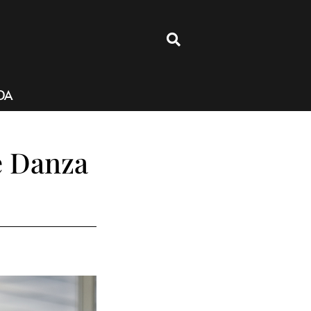
4
DA
de Danza