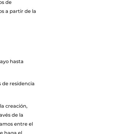
os de
s a partir de la
mayo hasta
 de residencia
a creación,
avés de la
tamos entre el
ue haga el