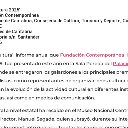
tura 2025’
ión Contemporánea
o de Cantabria; Consejería de Cultura, Turismo y Deporte; Cu
E
les de Cantabria
oria s/n, Santander
6
ultura’, informe anual que
Fundación Contemporánea
l
9, fue presentado este año en la Sala Pereda del
Palaci
onde se entregaron los galardones a los principales pre
istas, como representantes de organizaciones cultural
n la evolución de la actividad cultural en diferentes ins
das, así como en medios de comunicación.
ral a nivel estatal ha recaído en el Museo Nacional Cent
director, Manuel Segade, quien subrayó, durante su inte
, lo importante que era afrontar los cambios que están 