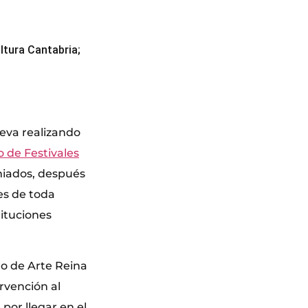
ltura Cantabria;
leva realizando
o de Festivales
miados, después
es de toda
tituciones
ro de Arte Reina
rvención al
por llegar en el