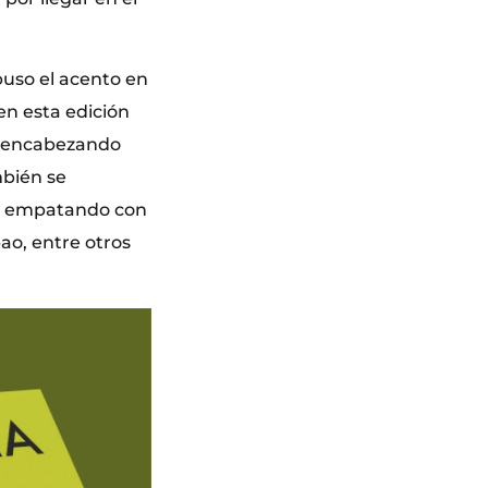
uso el acento en
 en esta edición
’, encabezando
mbién se
s, empatando con
o, entre otros