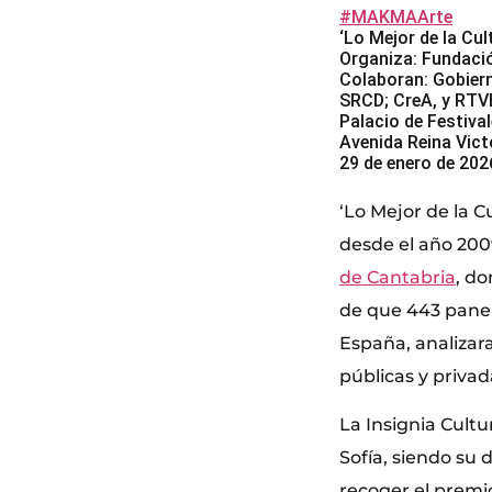
#MAKMAArte
‘Lo Mejor de la Cul
Organiza: Fundac
Colaboran: Gobiern
SRCD; CreA, y RTV
Palacio de Festiva
Avenida Reina Vict
29 de enero de 202
‘Lo Mejor de la C
desde el año 200
de Cantabria
, d
de que 443 panel
España, analizara
públicas y priva
La Insignia Cultu
Sofía, siendo su 
recoger el premio