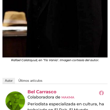
Rafael Calatayud, en ‘Tío Vania’. Imagen cortesía del autor.
Autor
Últimos artículos
Bel Carrasco
Colaboradora
de
MAKMA
Periodista especializada en cultura, ha
trabajado en El País, El Mundo,