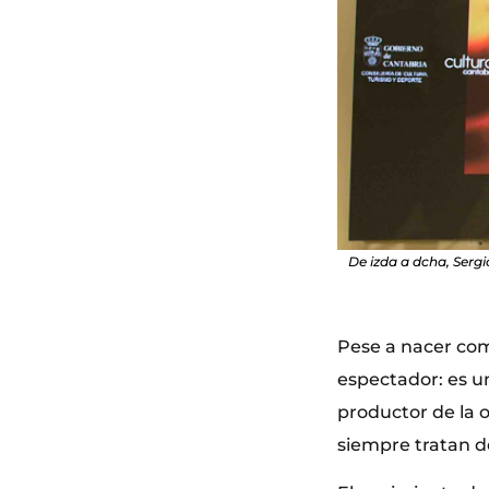
De izda a dcha, Serg
Pese a nacer com
espectador: es u
productor de la 
siempre tratan de