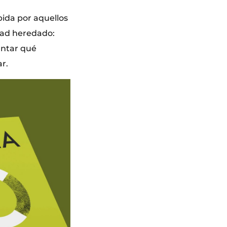
bida por aquellos
dad heredado:
untar qué
r.