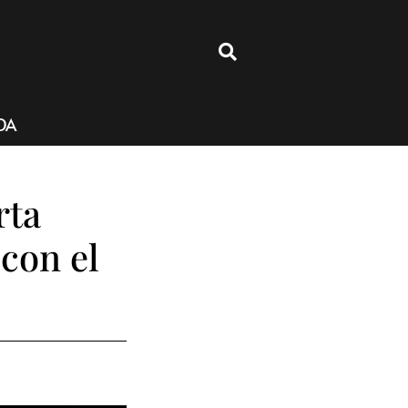
4
DA
rta
 con el