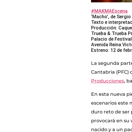
#MAKMAEscena
‘Macho’, de Sergi
Texto e interpreta
Producción: Caque
Trueba & Trueba P
Palacio de Festiva
Avenida Reina Vict
Estreno: 12 de feb
La segunda parte
Cantabria (PFC) co
Producciones
, b
En esta nueva pie
escenarios este 
duro reto de ser
provocará en su v
nacido y a un pa