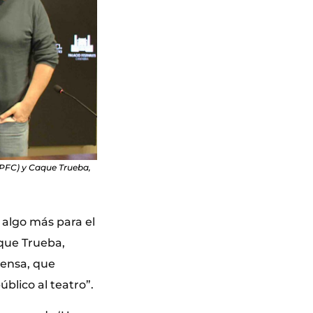
 PFC) y Caque Trueba,
 algo más para el
aque Trueba,
rensa, que
blico al teatro”.