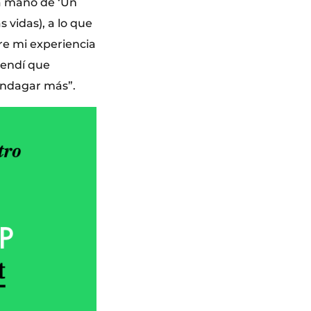
la mano de ‘Un
 vidas), a lo que
re mi experiencia
rendí que
indagar más”.