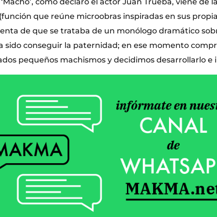
 ‘Macho’, como declaró el actor Juan Trueba, viene de 
 (función que reúne microobras inspiradas en sus propias
uenta de que se trataba de un monólogo dramático sob
e ha sido conseguir la paternidad; en ese momento comp
ados pequeños machismos y decidimos desarrollarlo e 