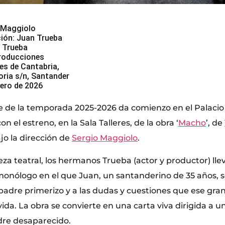
o Maggiolo
ción: Juan Trueba
 Trueba
roducciones
les de Cantabria,
oria s/n, Santander
rero de 2026
 de la temporada 2025-2026 da comienzo en el Palacio 
n el estreno, en la Sala Talleres, de la obra ‘
Macho
’, de
ajo la dirección de
Sergio Maggiolo
.
za teatral, los hermanos Trueba (actor y productor) llev
monólogo en el que Juan, un santanderino de 35 años, s
 padre primerizo y a las dudas y cuestiones que ese gr
ida. La obra se convierte en una carta viva dirigida a un
dre desaparecido.