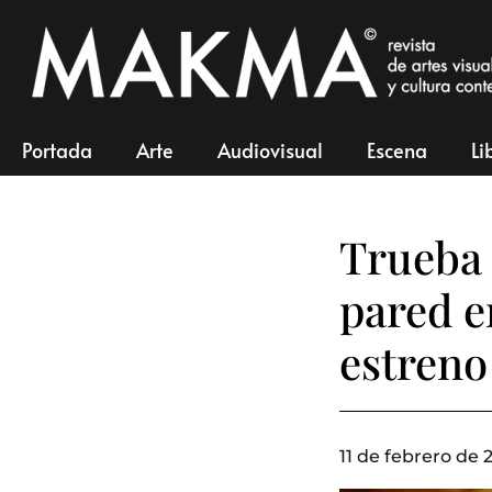
Portada
Arte
Audiovisual
Escena
Li
Trueba 
pared e
estreno
11 de febrero de 