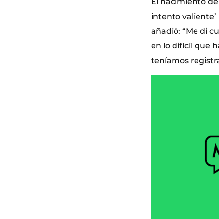
El nacimiento de
intento valiente’
añadió: “Me di c
en lo difícil qu
teníamos registr