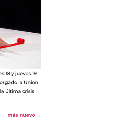
s 18 y jueves 19
torgado la Unión
a última crisis
más nuevo
→