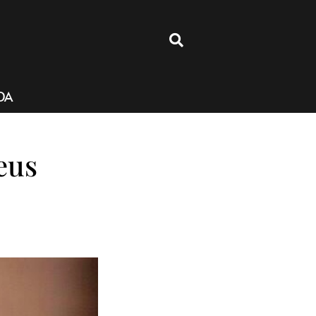
4
DA
eus