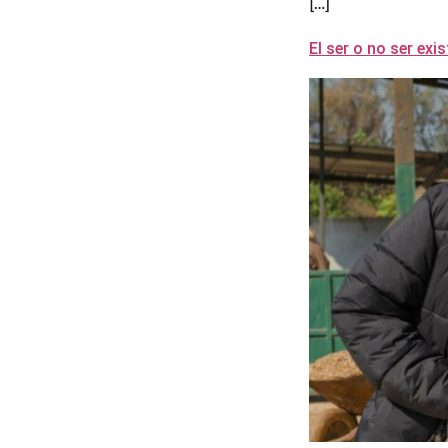
[…]
El ser o no ser ex