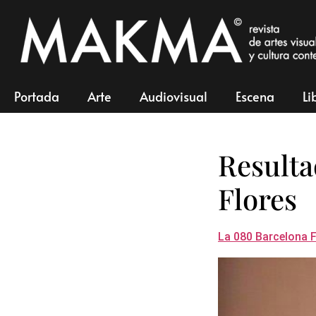
Portada
Arte
Audiovisual
Escena
Li
Resulta
Flores
La 080 Barcelona 