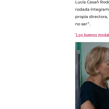
Lucía Casañ Rodrí
rodada íntegrame
propia directora,
no ser”.
‘Los buenos modale