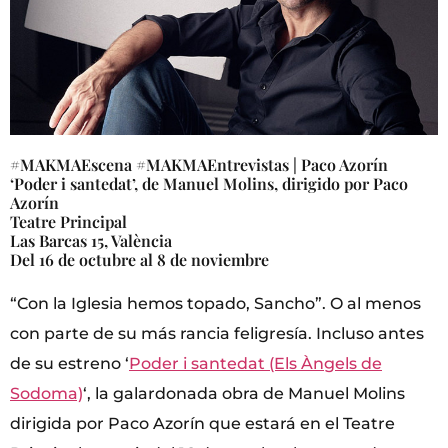
#MAKMAEscena #MAKMAEntrevistas | Paco Azorín
‘Poder i santedat’, de Manuel Molins, dirigido por Paco
Azorín
Teatre Principal
Las Barcas 15, València
Del 16 de octubre al 8 de noviembre
“Con la Iglesia hemos topado, Sancho”. O al menos
con parte de su más rancia feligresía. Incluso antes
de su estreno ‘
Poder i santedat (Els Àngels de
Sodoma)
‘, la galardonada obra de Manuel Molins
dirigida por Paco Azorín que estará en el Teatre