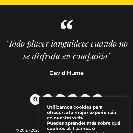
"Todo placer languidece cuando no
se disfruta en compañía"
David Hume
Utilizamos cookies para
ofrecerte la mejor experiencia
en nuestra web.
Puedes aprender más sobre qué
cookies utilizamos o
© 2012 - 2026 MAKMA | Revista de artes visuales y cultura