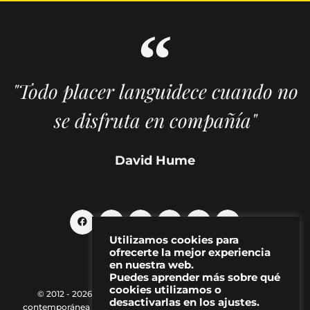
"Todo placer languidece cuando no
se disfruta en compañía"
David Hume
Utilizamos cookies para
ofrecerte la mejor experiencia
en nuestra web.
Puedes aprender más sobre qué
cookies utilizamos o
© 2012 - 2026 MAKMA | Revista de artes visuales y cultura
desactivarlas en los ajustes.
contemporánea |
Política de Privacidad
|
Aviso Legal
|
Contacto