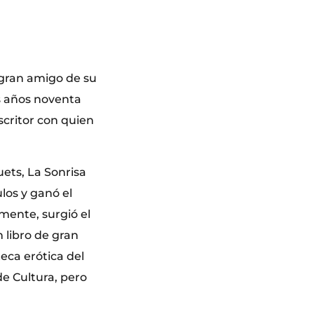
 gran amigo de su
os años noventa
escritor con quien
uets, La Sonrisa
los y ganó el
mente, surgió el
n libro de gran
eca erótica del
e Cultura, pero