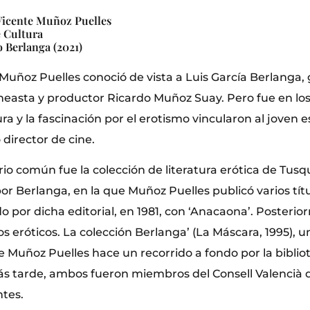
 Vicente Muñoz Puelles
e Cultura
 Berlanga (2021)
 Muñoz Puelles conoció de vista a Luis García Berlanga,
cineasta y productor Ricardo Muñoz Suay. Pero fue en l
ura y la fascinación por el erotismo vincularon al joven 
director de cine.
rio común fue la colección de literatura erótica de Tusq
por Berlanga, en la que Muñoz Puelles publicó varios títu
por dicha editorial, en 1981, con ‘Anacaona’. Posterior
os eróticos. La colección Berlanga’ (La Máscara, 1995), u
 Muñoz Puelles hace un recorrido a fondo por la bibliot
ás tarde, ambos fueron miembros del Consell Valencià d
ntes.