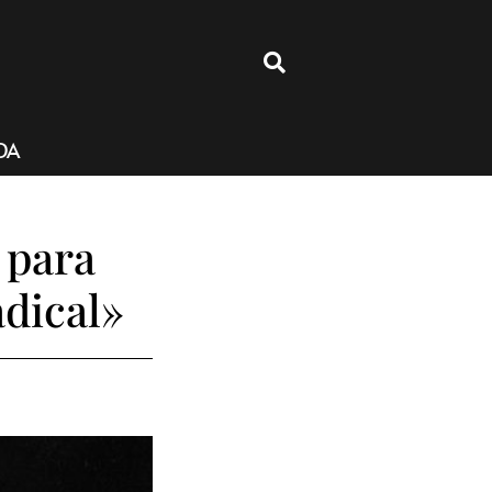
4
DA
 para
adical»