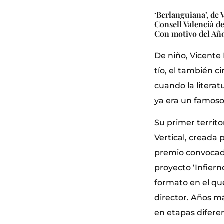
‘Berlanguiana’, de
Consell Valencià d
Con motivo del Año
De niño, Vicente
tío, el también 
cuando la literat
ya era un famoso 
Su primer territo
Vertical, creada 
premio convocado 
proyecto ‘Infiern
formato en el que
director. Años m
en etapas difere