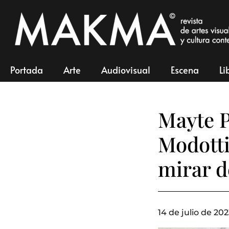
Portada
Arte
Audiovisual
Escena
Li
Mayte P
Modotti
mirar d
14 de julio de 202