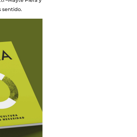
ti –Mayte Piera y
 sentido.