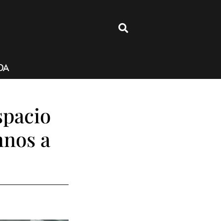
4
DA
spacio
mnos a