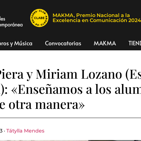
MAKMA, Premio Nacional a la
Excelencia en Comunicación 202
bros y Música
Convocatorias
MAKMA
TIEN
iera y Miriam Lozano (E
): «Enseñamos a los alu
e otra manera»
3 ·
Tátylla Mendes