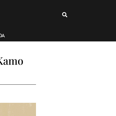
4
DA
 Kamo