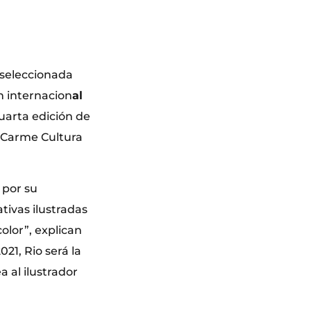
 seleccionada
n internacion
al
cuarta edición de
el Carme Cultura
 por su
tivas ilustradas
color”, explican
21, Rio será la
 al ilustrador