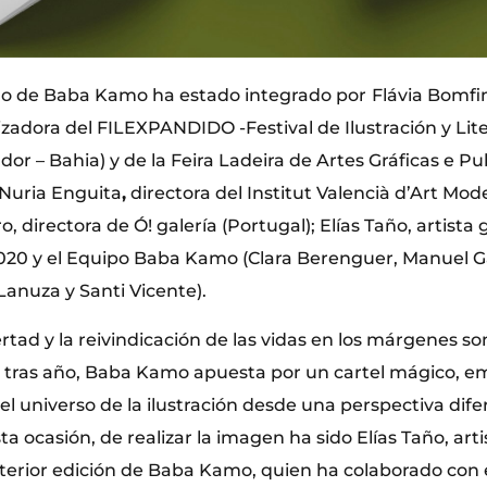
ado de Baba Kamo ha estado integrado por
Flávia Bomfim
izadora del FILEXPANDIDO -Festival de Ilustración y Lit
or – Bahia) y de la Feira Ladeira de Artes Gráficas e Pu
Nuria Enguita
,
directora del Institut Valencià d’Art Mod
, directora de Ó! galería (Portugal); Elías Taño, artista
20 y el Equipo Baba Kamo (Clara Berenguer, Manuel Ga
Lanuza y Santi Vicente).
ibertad y la reivindicación de las vidas en los márgenes s
o tras año, Baba Kamo apuesta por un cartel mágico, 
 el universo de la ilustración desde una perspectiva dife
a ocasión, de realizar la imagen ha sido Elías Taño, arti
terior edición de Baba Kamo, quien ha colaborado con e