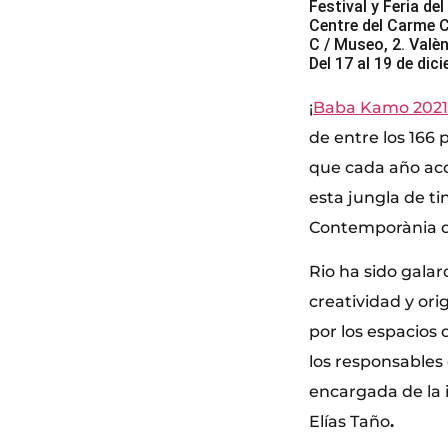
Festival y Feria de
Centre del Carme 
C / Museo, 2. Valè
Del 17 al 19 de dic
¡
Baba Kamo 2021
de entre los 166 
que cada año acog
esta jungla de ti
Contemporània d
Rio ha sido gala
creatividad y ori
por los espacios 
los responsables
encargada de la i
Elías Taño
.