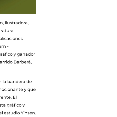
, ilustradora,
eratura
blicaciones
ern -
 gráfico y ganador
rrido Barberá,
on la bandera de
emocionante y que
rente. El
sta gráfico y
l estudio Yinsen.