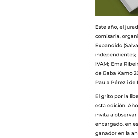
Este año, el jur
comisaria, organ
Expandido (Salvad
independientes; 
IVAM;
Ema Ribeiro
de Baba Kamo 20
Paula Pérez i de 
El grito por la l
esta edición. Añ
invita a observar
encargado, en est
ganador en la an