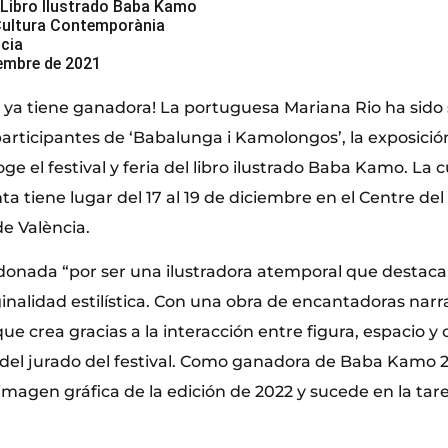
l Libro Ilustrado Baba Kamo
Cultura Contemporània
ncia
iembre de 2021
ya tiene ganadora! La portuguesa Mariana Rio ha sido
participantes de ‘Babalunga i Kamolongos’, la exposició
e el festival y feria del libro ilustrado Baba Kamo. La 
nta tiene lugar del 17 al 19 de diciembre en el Centre d
e València.
rdonada “por ser una ilustradora atemporal que destaca
ginalidad estilística. Con una obra de encantadoras narra
que crea gracias a la interacción entre figura, espacio y 
 del jurado del festival. Como ganadora de Baba Kamo 20
magen gráfica de la edición de 2022 y sucede en la tarea