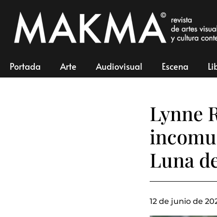
Portada
Arte
Audiovisual
Escena
Li
Lynne R
incomun
Luna de
12 de junio de 202