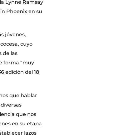
ñala Lynne Ramsay
uin Phoenix en su
ás jóvenes,
escocesa, cuyo
 de las
de forma “muy
6 edición del 18
emos que hablar
 diversas
olencia que nos
venes en su etapa
stablecer lazos