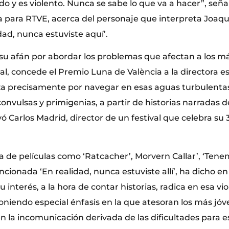
o y es violento. Nunca se sabe lo que va a hacer”, se
a para RTVE, acerca del personaje que interpreta Joaq
idad, nunca estuviste aquí’.
 su afán por abordar los problemas que afectan a los m
ival, concede el Premio Luna de València a la directora 
iza precisamente por navegar en esas aguas turbulentas
nvulsas y primigenias, a partir de historias narradas 
yó Carlos Madrid, director de un festival que celebra su 3
a de películas como ‘Ratcacher’, Morvern Callar’, ‘Ten
ncionada ‘En realidad, nunca estuviste allí’, ha dicho en
u interés, a la hora de contar historias, radica en esa vi
poniendo especial énfasis en la que atesoran los más jó
n la incomunicación derivada de las dificultades para e