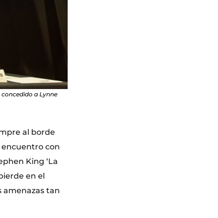
a concedido a Lynne
empre al borde
n encuentro con
tephen King ‘La
pierde en el
es amenazas tan