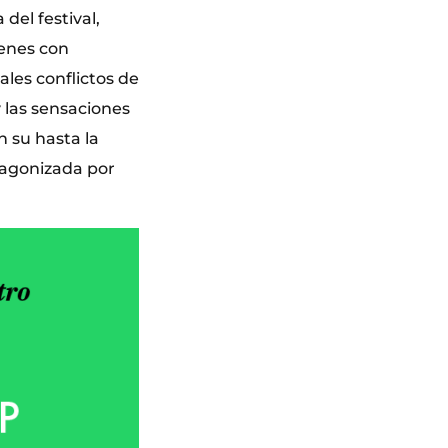
del festival,
venes con
les conflictos de
 las sensaciones
n su hasta la
tagonizada por