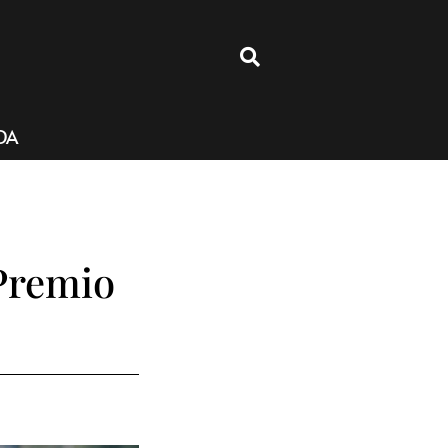
4
DA
Premio