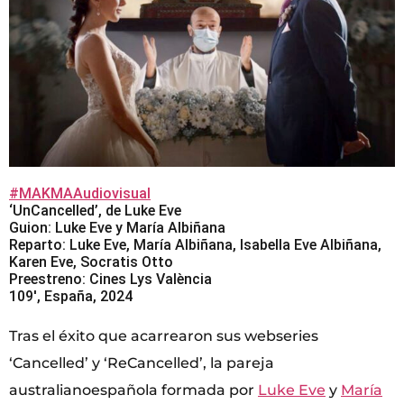
#MAKMAAudiovisual
‘UnCancelled’, de Luke Eve
Guion: Luke Eve y María Albiñana
Reparto: Luke Eve, María Albiñana, Isabella Eve Albiñana,
Karen Eve, Socratis Otto
Preestreno: Cines Lys València
109′, España, 2024
Tras el éxito que acarrearon sus webseries
‘Cancelled’ y ‘ReCancelled’, la pareja
australianoespañola formada por
Luke Eve
y
María