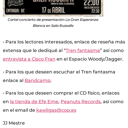
Cartel concierto de presentación La Gran Esperanza
Blanca en Sala Russafa
• Para los lectores interesados, enlace de reseña más
extensa que le dediqué al “
Tren fantasma
” así como
entrevista a Cisco Fran
en el Espacio Woody/Jagger.
• Para los que deseen escuchar el Tren fantasma
enlace al
Bandcamp
.
• Para los que deseen comprar el CD físico, enlaces
en
la tienda de Efe Eme
,
Peanuts Records
, así como
en el email de
kawligas@cop.es
JJ Mestre