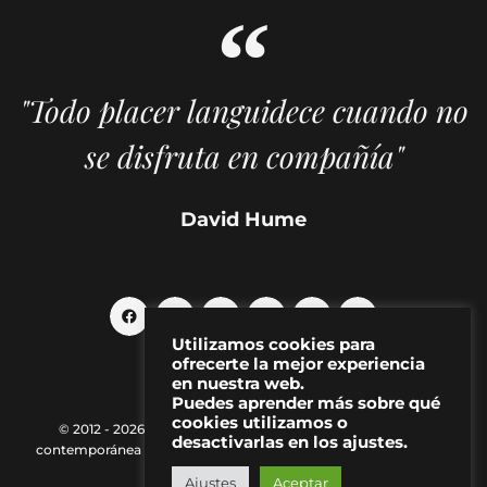
"Todo placer languidece cuando no
se disfruta en compañía"
David Hume
Utilizamos cookies para
ofrecerte la mejor experiencia
en nuestra web.
Puedes aprender más sobre qué
cookies utilizamos o
© 2012 - 2026 MAKMA | Revista de artes visuales y cultura
desactivarlas en los ajustes.
contemporánea |
Política de Privacidad
|
Aviso Legal
|
Contacto
Ajustes
Aceptar